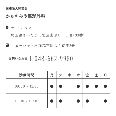
医療法人彩瑛会
かものみや整形外科
〒
331-0812
埼玉県
さいたま市
北区宮原町一丁目433番1
ニューシャトル加茂宮駅より徒歩2分
048-662-9980
お問い合わせ
診療時間
月
火
水
木
金
土
日
09:00
-
12:30
●
●
ー
●
●
●
●
15:00
-
18:30
●
●
ー
●
●
ー
●