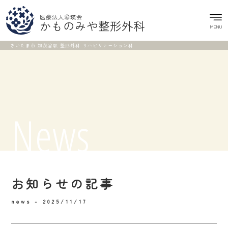
医療法人彩瑛会
かものみや整形外科
MENU
さいたま市 加茂宮駅 整形外科 リハビリテーション科
News
お知らせの記事
news -
2025/11/17