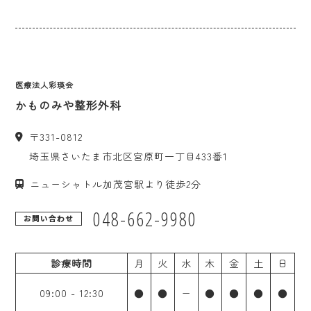
医療法人彩瑛会
かものみや整形外科
〒
331-0812
埼玉県
さいたま市
北区宮原町一丁目433番1
ニューシャトル加茂宮駅より徒歩2分
048-662-9980
お問い合わせ
診療時間
月
火
水
木
金
土
日
09:00
-
12:30
●
●
ー
●
●
●
●