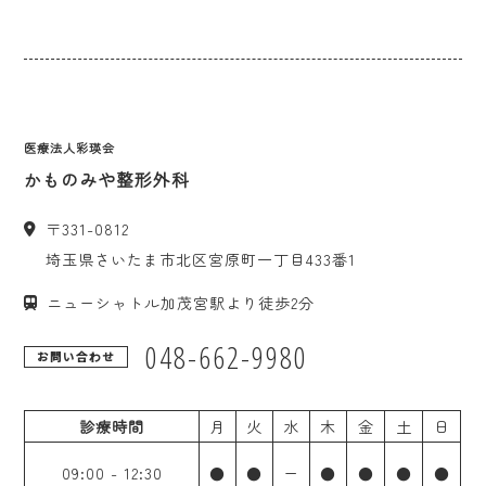
医療法人彩瑛会
かものみや整形外科
〒
331-0812
埼玉県
さいたま市
北区宮原町一丁目433番1
ニューシャトル加茂宮駅より徒歩2分
048-662-9980
お問い合わせ
診療時間
月
火
水
木
金
土
日
09:00
-
12:30
●
●
ー
●
●
●
●